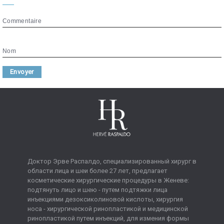
Commentaire
Nom
Envoyer
Доктор Эрве Распалдо, специализированный хирург в
области лица и шеи более 27 лет, предлагает
косметические хирургические процедуры в Женеве:
подтянуть лицо и шею - путем подтяжки лица
инъекциями дезоксиколиновой кислоты, хирургия
носа - хирургической ринопластикой и медицинской
ринопластикой путем инъекций, для измения формы