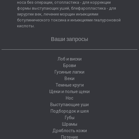
носа без операции, отопластика - для коррекции
формы выступающих ушей, блефаропластика - для
хирургии век, лечение морщин инъекциями
ботулинического токсина и инъекциями гиалуроновой
кислоты.
Ваши запросы
Лоб и виски
Брови
Гусиные лапки
Веки
Темные круги
Щеки и полые щеки
Нос
Выступающие уши
Подбородок и шея
Губы
Шрамы
Дряблость кожи
Потение