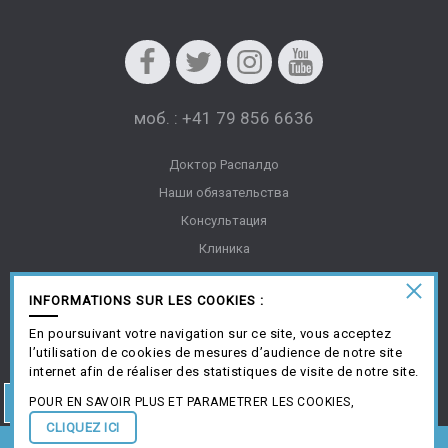
Facebook
Twitter
Instagram
Youtube
моб. : +41 79 856 6636
Доктор Распалдо
Наши обязательства
Консультация
Клиника
Пресса
INFORMATIONS SUR LES COOKIES :
Полезные ссылки
Юридическая информация
En poursuivant votre navigation sur ce site, vous acceptez
l’utilisation de cookies de mesures d’audience de notre site
Галерея
internet afin de réaliser des statistiques de visite de notre site.
Создано Antipodes Médical ©
POUR EN SAVOIR PLUS ET PARAMETRER LES COOKIES,
CLIQUEZ ICI