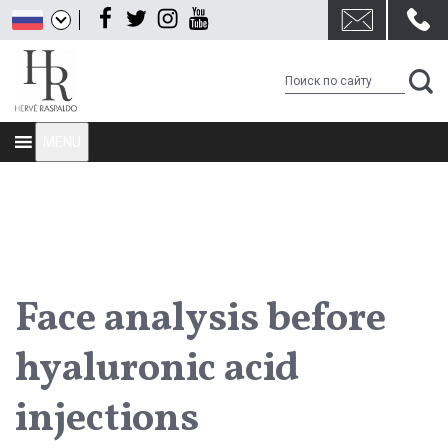
Перейти
Facebook
Twitter
Instagram
Youtube
к
содержанию
MENU
Face analysis before
hyaluronic acid
injections